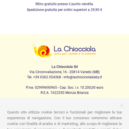
Ritiro gratuito presso il punto vendita.
Spedizione gratuita per ordini superiori a 29,90 €
La Chiocciola Srl
Via Circonvallazione, 16 - 20814 Varedo (MB)
Tel. +39 0362.554368 - info@lachiocciolababy.it
P.iva: 02999690965 - Cap. Soc. i.v. 10.200,00 euro
R.E.A. 1622350 Monza Brianza
Questo sito utilizza cookie tecnici e funzionali per migliorare la tua
PRODOTTI
esperienza di navigazione. Con il tuo consenso vorremmo attivare
cookie con finalità di analisi e di marketing, allo scopo di migliorare la
Passeggio
Seggiolini Auto
A casa
Pappa
Nanna