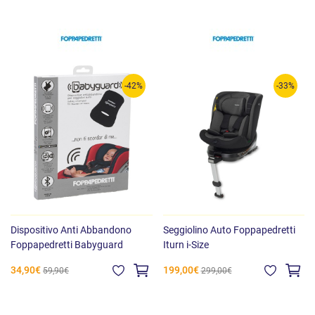
-42%
-33%
Dispositivo Anti Abbandono
Seggiolino Auto Foppapedretti
Foppapedretti Babyguard
Iturn i-Size
34,90€
199,00€
59,90€
299,00€