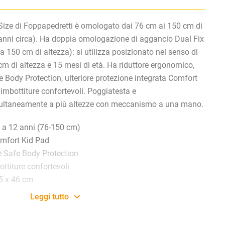
Size di Foppapedretti
è omologato dai 76 cm ai 150 cm di
 anni circa). Ha doppia omologazione di aggancio Dual Fix
a 150 cm di altezza): si utilizza posizionato nel senso di
m di altezza e 15 mesi di età.
Ha
riduttore ergonomico,
fe Body Protection, ulteriore protezione integrata Comfort
imbottiture confortevoli
.
Poggiatesta e
ltaneamente a più altezze con meccanismo a una mano.
i a 12 anni (76-150 cm)
omfort Kid Pad
le Safe Body Protection
ttiture confortevoli
5 x 46 cm
Leggi tutto