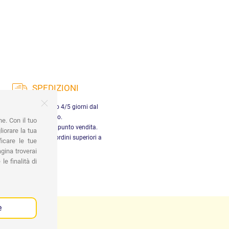
SPEDIZIONI
nsegna in Italia entro 4/5 giorni dal
pagamento.
ne. Con il tuo
tiro gratuito presso il punto vendita.
iorare la tua
dizione gratuita per ordini superiori a
ficare le tue
29,90 €
gina troverai
le finalità di
e