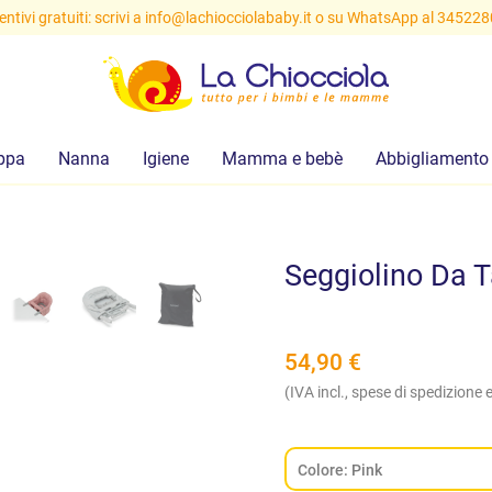
ntivi gratuiti: scrivi a
info@lachiocciolababy.it
o su WhatsApp al 34522
ppa
Nanna
Igiene
Mamma e bebè
Abbigliamento
Seggiolino Da T
54,90
€
(IVA incl., spese di spedizione e