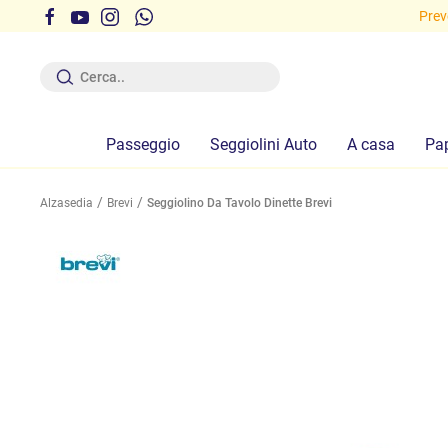
i gratuite sopra i 29,90 euro!
Preve
Passeggio
Seggiolini Auto
A casa
Pa
Alzasedia
Brevi
Seggiolino Da Tavolo Dinette Brevi