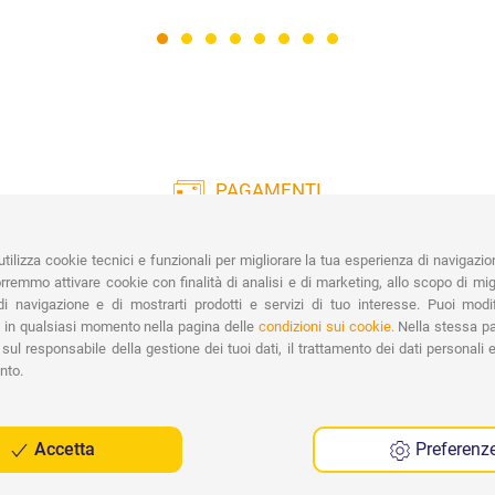
PAGAMENTI
Vasta gamma di pagamenti:
Co
Carte di Credito, Bonifico, PayPal e
tilizza cookie tecnici e funzionali per migliorare la tua esperienza di navigazio
Contrassegno.
Ri
remmo attivare cookie con finalità di analisi e di marketing, allo scopo di migl
Spe
i navigazione e di mostrarti prodotti e servizi di tuo interesse. Puoi modi
 in qualsiasi momento nella pagina delle
condizioni sui cookie.
Nella stessa pa
sul responsabile della gestione dei tuoi dati, il trattamento dei dati personali e 
nto.
Accetta
Preferenz