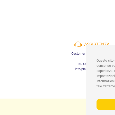
ASSISTENZA
Customer Care a disposizione
Questo sito u
Tel. +39 3452280233
consenso vor
info@lachiocciolababy.it
esperienza d
impostazioni
informazioni 
tale trattame