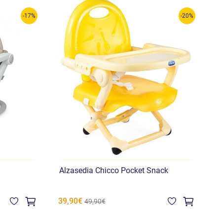
-17%
-20%
Alzasedia Chicco Pocket Snack
S
39,90€
8
49,90€