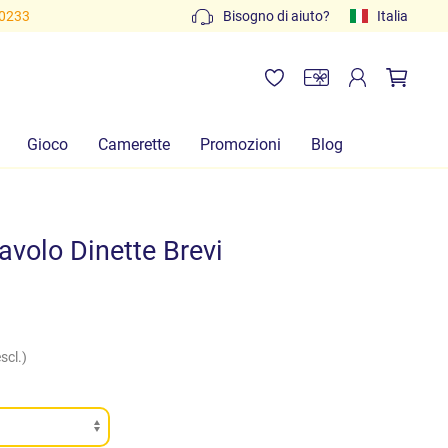
80233
Bisogno di aiuto?
Italia
Gioco
Camerette
Promozioni
Blog
avolo Dinette Brevi
scl.)