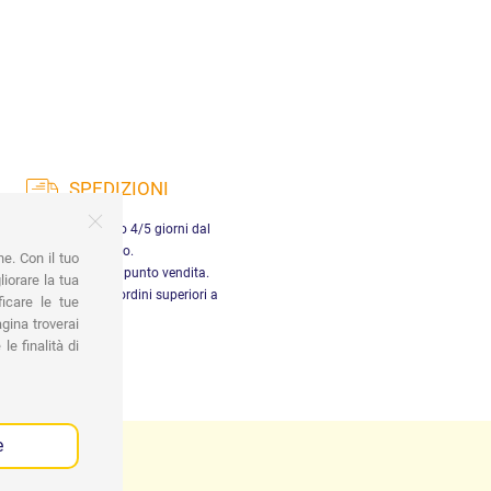
SPEDIZIONI
nsegna in Italia entro 4/5 giorni dal
pagamento.
ne. Con il tuo
tiro gratuito presso il punto vendita.
iorare la tua
dizione gratuita per ordini superiori a
ficare le tue
29,90 €
gina troverai
le finalità di
e