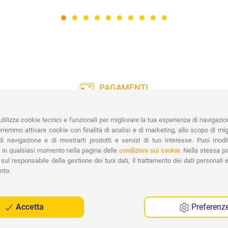
PAGAMENTI
Vasta gamma di pagamenti:
Co
Carte di Credito, Bonifico, PayPal e
tilizza cookie tecnici e funzionali per migliorare la tua esperienza di navigazio
Contrassegno.
Ri
remmo attivare cookie con finalità di analisi e di marketing, allo scopo di migl
Spe
i navigazione e di mostrarti prodotti e servizi di tuo interesse. Puoi modi
 in qualsiasi momento nella pagina delle
condizioni sui cookie.
Nella stessa pa
sul responsabile della gestione dei tuoi dati, il trattamento dei dati personali e 
nto.
Accetta
Preferenz