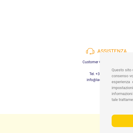
ASSISTENZA
Customer Care a disposizione
Questo sito u
Tel. +39 3452280233
consenso vor
info@lachiocciolababy.it
esperienza d
impostazioni
informazioni 
tale trattame