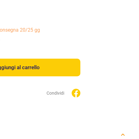
consegna 20/25 gg
0
giungi al carrello
Condividi