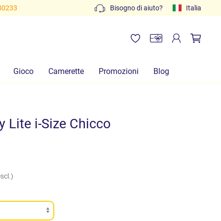
80233
Bisogno di aiuto?
Italia
Gioco
Camerette
Promozioni
Blog
 Lite i-Size Chicco
scl.)