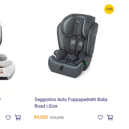
-18%
r
Seggiolino Auto Foppapedretti Baby
S
Road i-Size
G
89,00€
1
109,00€