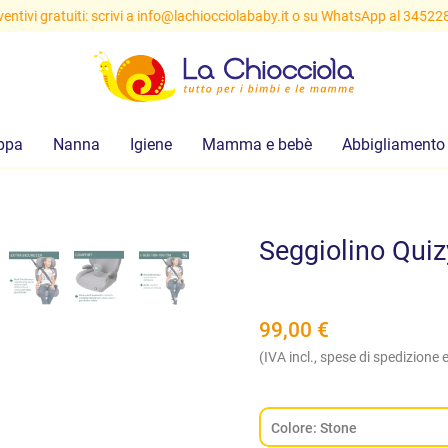
ntivi gratuiti: scrivi a
info@lachiocciolababy.it
o su WhatsApp al 34522
ppa
Nanna
Igiene
Mamma e bebè
Abbigliamento
Seggiolino Quizy
99,00
€
(IVA incl., spese di spedizione e