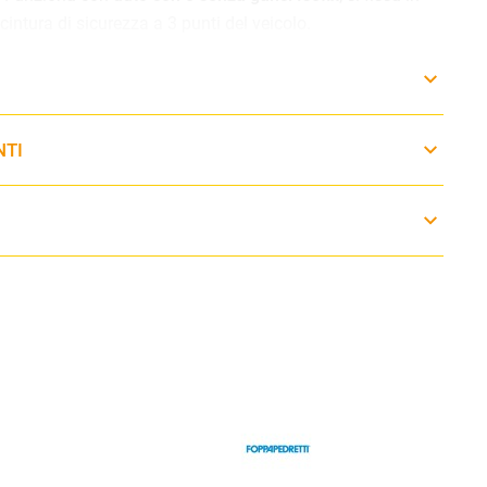
intura di sicurezza a 3 punti del veicolo.
t System
– Poggiatesta regolabile rapidamente all’altezza
rsi alla sua crescita nel tempo.
NTI
otato di
2 posizioni reclinabili
, seduta e braccioli imbottiti
voli.
ecniche
0 × 44 × 64 cm
4 i-Size
i sicurezza a 3 punti (compatibile con ganci Isofix)