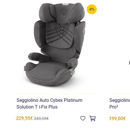
-8%
Seggiolino Auto Cybex Platinum
Seggiolin
Solution T i-Fix Plus
Pro²
229,95€
199,00€
249,95€