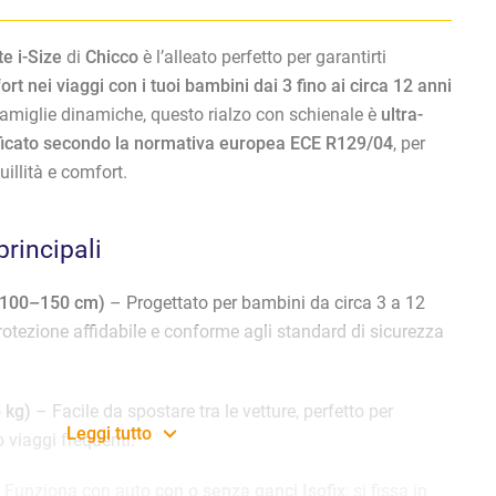
e i-Size
di
Chicco
è l’alleato perfetto per garantirti
ort nei viaggi con i tuoi bambini dai 3 fino ai circa 12 anni
 famiglie dinamiche, questo rialzo con schienale è
ultra-
tificato secondo la normativa europea ECE R129/04
, per
uillità e comfort.
principali
(100–150 cm)
– Progettato per bambini da circa 3 a 12
rotezione affidabile e conforme agli standard di sicurezza
5 kg)
– Facile da spostare tra le vetture, perfetto per
Leggi tutto
 viaggi frequenti.
 Funziona con auto
con o senza ganci Isofix
; si fissa in