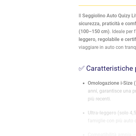
Il
Seggiolino Auto Quizy Lit
sicurezza, praticità e comf
(100–150 cm)
. Ideale per
leggero, regolabile e cer
viaggiare in auto con tranq
✅ Caratteristiche 
Omologazione i-Size 
anni, garantisce una p
più recenti.
Ultra-leggero (solo 4,
famiglie con più auto o
Compatibilità ampia
–