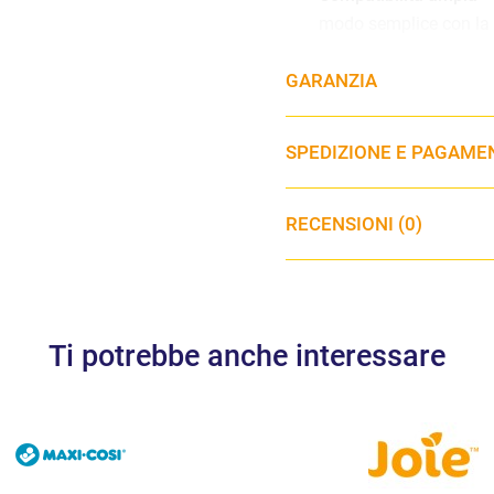
modo semplice con la c
Easy-Extend Headres
GARANZIA
del bambino per adatta
SPEDIZIONE E PAGAME
Comfort superiore
– D
per viaggi più conforte
RECENSIONI (0)
📏 Specifiche t
Peso:
4,5 kg
Ti potrebbe anche interessare
Dimensioni prodotto:
4
Normativa:
ECE R129/0
Installazione:
Cintura d