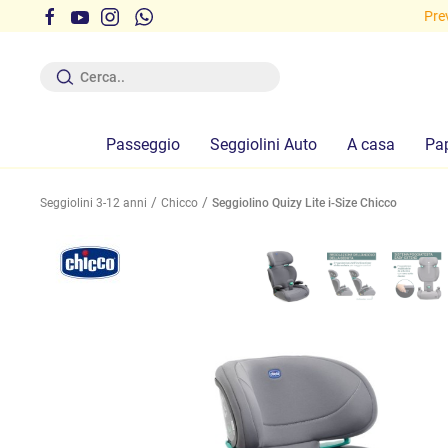
i gratuite sopra i 29,90 euro!
Preve
Passeggio
Seggiolini Auto
A casa
Pa
Seggiolini 3-12 anni
Chicco
Seggiolino Quizy Lite i-Size Chicco