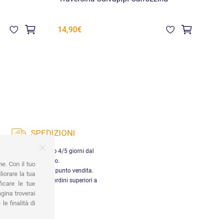
M
14,90€
2
SPEDIZIONI
nsegna in Italia entro 4/5 giorni dal
pagamento.
ne. Con il tuo
tiro gratuito presso il punto vendita.
iorare la tua
dizione gratuita per ordini superiori a
ficare le tue
29,90 €
gina troverai
le finalità di