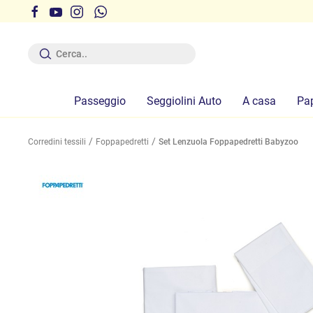
r ferie dal 12 al 19 Agosto compresi
Passeggio
Seggiolini Auto
A casa
Pa
Corredini tessili
Foppapedretti
Set Lenzuola Foppapedretti Babyzoo