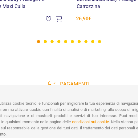
 Maxi Culla
Carrozzina
26,90€
PAGAMENTI
Vasta gamma di pagamenti:
Co
Carte di Credito, Bonifico, PayPal e
tilizza cookie tecnici e funzionali per migliorare la tua esperienza di navigazio
Contrassegno.
Ri
remmo attivare cookie con finalità di analisi e di marketing, allo scopo di migl
Spe
i navigazione e di mostrarti prodotti e servizi di tuo interesse. Puoi modi
 in qualsiasi momento nella pagina delle
condizioni sui cookie.
Nella stessa pa
sul responsabile della gestione dei tuoi dati, il trattamento dei dati personali e 
nto.