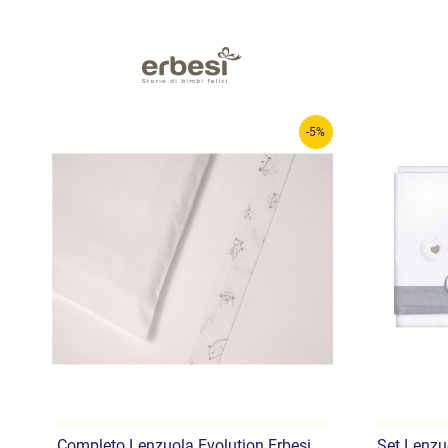
-5%
Completo Lenzuola Evolution Erbesi
Set Lenzu