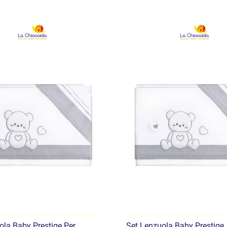
ola Baby Prestige Per
Set Lenzuola Baby Prestige