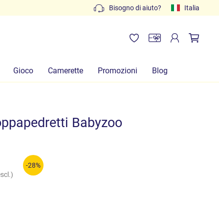
Preventivi gratuiti: scrivi a
Bisogno di aiuto?
info@lachiocciolababy.it
Italia
Gioco
Camerette
Promozioni
Blog
oppapedretti Babyzoo
-28%
scl.)