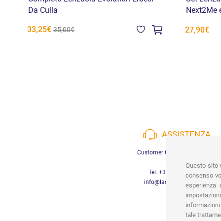
Da Culla
Next2Me e
33,25€
27,90€
35,00€
ASSISTENZA
Customer Care a disposizione
Questo sito u
Tel. +39 3452280233
consenso vor
info@lachiocciolababy.it
esperienza d
impostazioni
informazioni 
tale trattame