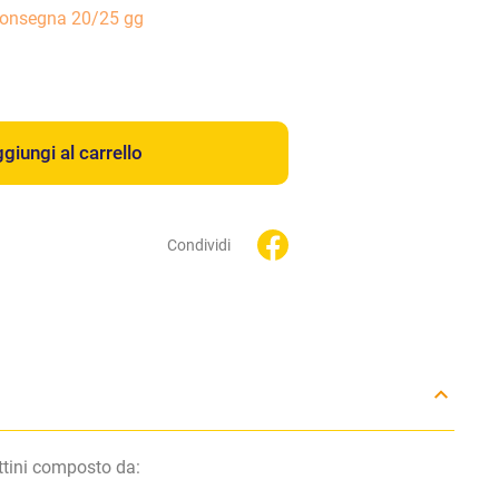
consegna 20/25 gg
giungi al carrello
Condividi
ttini composto da: