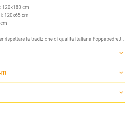
o: 120x180 cm
li: 120x65 cm
0 cm
er rispettare la tradizione di qualita italiana Foppapedretti.
NTI