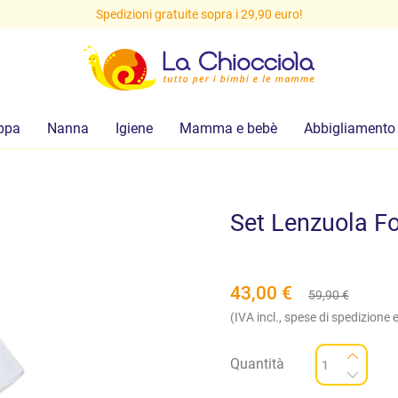
Spedizioni gratuite sopra i 29,90 euro!
ppa
Nanna
Igiene
Mamma e bebè
Abbigliamento
Set Lenzuola F
43,00
€
59,90
€
(IVA incl., spese di spedizione e
Quantità