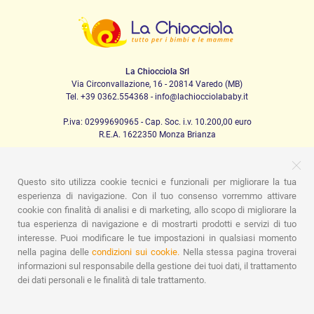
La Chiocciola Srl
Via Circonvallazione, 16 - 20814 Varedo (MB)
Tel. +39 0362.554368 - info@lachiocciolababy.it
P.iva: 02999690965 - Cap. Soc. i.v. 10.200,00 euro
R.E.A. 1622350 Monza Brianza
Questo sito utilizza cookie tecnici e funzionali per migliorare la tua
PRODOTTI
esperienza di navigazione. Con il tuo consenso vorremmo attivare
cookie con finalità di analisi e di marketing, allo scopo di migliorare la
Passeggio
Seggiolini Auto
A casa
Pappa
Nanna
tua esperienza di navigazione e di mostrarti prodotti e servizi di tuo
Igiene
Mamma e bebè
Abbigliamento
Gioco
Gift card
Kit baby set
Idee regalo
Camerette
Promozioni
interesse. Puoi modificare le tue impostazioni in qualsiasi momento
Promozioni
Marchi
nella pagina delle
condizioni sui cookie.
Nella stessa pagina troverai
informazioni sul responsabile della gestione dei tuoi dati, il trattamento
ASSISTENZA
dei dati personali e le finalità di tale trattamento.
Chi siamo
Contatti
Lista nascita
Blog
Assistenza
Spedizioni
Pagamenti
Faq
Guida all'Acquisto