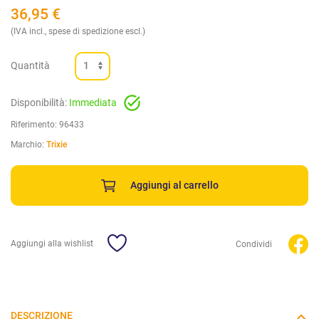
36,95
€
(IVA incl., spese di spedizione escl.)
Quantità
Disponibilità:
Immediata
Riferimento:
96433
Marchio:
Trixie
Aggiungi al carrello
Aggiungi alla wishlist
Condividi
DESCRIZIONE