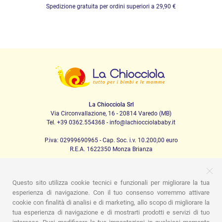
Spedizione gratuita per ordini superiori a 29,90 €
La Chiocciola Srl
Via Circonvallazione, 16 - 20814 Varedo (MB)
Tel. +39 0362.554368 - info@lachiocciolababy.it
P.iva: 02999690965 - Cap. Soc. i.v. 10.200,00 euro
R.E.A. 1622350 Monza Brianza
Questo sito utilizza cookie tecnici e funzionali per migliorare la tua
PRODOTTI
esperienza di navigazione. Con il tuo consenso vorremmo attivare
cookie con finalità di analisi e di marketing, allo scopo di migliorare la
Passeggio
Seggiolini Auto
A casa
Pappa
Nanna
Igiene
Mamma e bebè
Abbigliamento
Gioco
Gift card
tua esperienza di navigazione e di mostrarti prodotti e servizi di tuo
Kit baby set
Idee regalo
Camerette
Promozioni