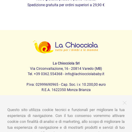
Spedizione gratuita per ordini superiori a 29,90 €
La Chiocciola Srl
Via Circonvallazione, 16 - 20814 Varedo (MB)
Tel. +39 0362.554368 - info@lachiocciolababy.it
P.iva: 02999690965 - Cap. Soc. i.v. 10.200,00 euro
R.E.A. 1622350 Monza Brianza
Questo sito utilizza cookie tecnici e funzionali per migliorare la tua
PRODOTTI
esperienza di navigazione. Con il tuo consenso vorremmo attivare
cookie con finalità di analisi e di marketing, allo scopo di migliorare la
Passeggio
Seggiolini Auto
A casa
Pappa
Nanna
tua esperienza di navigazione e di mostrarti prodotti e servizi di tuo
Igiene
Mamma e bebè
Abbigliamento
Gioco
Gift card