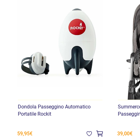
Dondola Passeggino Automatico
Summercov
Portatile Rockit
Passeggi
59,95€
39,00€