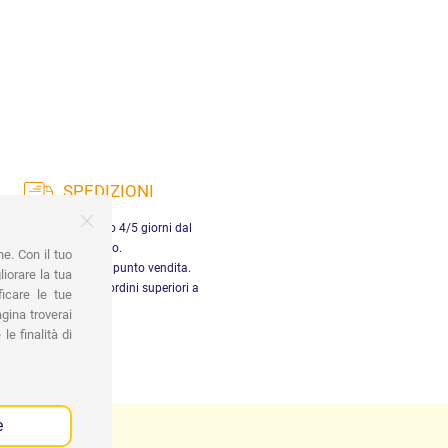
SPEDIZIONI
nsegna in Italia entro 4/5 giorni dal
pagamento.
ne. Con il tuo
tiro gratuito presso il punto vendita.
iorare la tua
dizione gratuita per ordini superiori a
ficare le tue
29,90 €
gina troverai
le finalità di
e