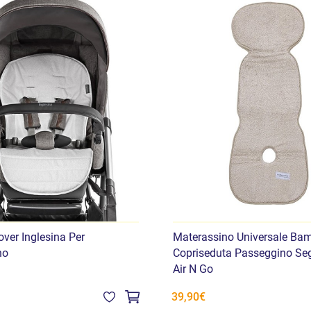
er Inglesina Per
Materassino Universale B
no
Copriseduta Passeggino Seg
Air N Go
39,90€