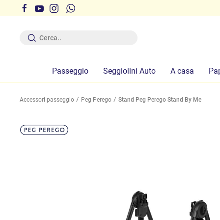
r ferie dal 12 al 19 Agosto compresi
Passeggio
Seggiolini Auto
A casa
Pa
Accessori passeggio
Peg Perego
Stand Peg Perego Stand By Me