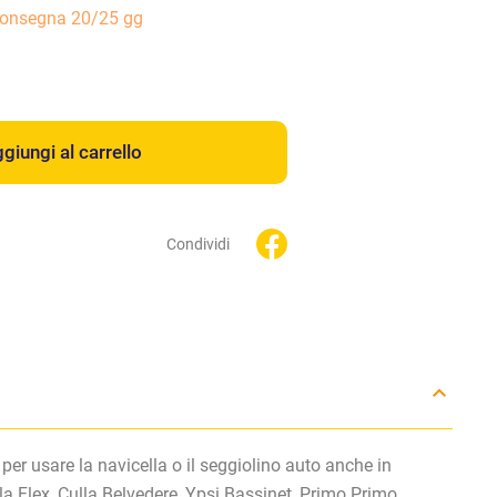
consegna 20/25 gg
giungi al carrello
Condividi
 per usare la navicella o il seggiolino auto anche in
la Flex, Culla Belvedere, Ypsi Bassinet, Primo Primo