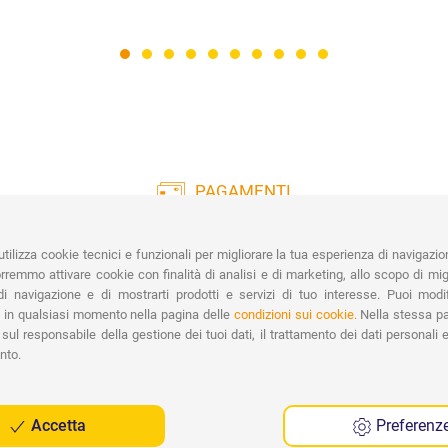
PAGAMENTI
Vasta gamma di pagamenti:
Co
Carte di Credito, Bonifico, PayPal e
tilizza cookie tecnici e funzionali per migliorare la tua esperienza di navigazio
Contrassegno.
Ri
remmo attivare cookie con finalità di analisi e di marketing, allo scopo di migl
Spe
i navigazione e di mostrarti prodotti e servizi di tuo interesse. Puoi modi
 in qualsiasi momento nella pagina delle
condizioni sui cookie.
Nella stessa pa
sul responsabile della gestione dei tuoi dati, il trattamento dei dati personali e 
nto.
Accetta
Preferenz