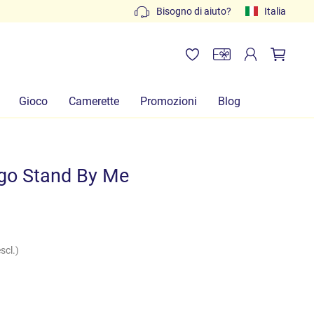
Preventivi gratuiti: scrivi a
Bisogno di aiuto?
info@lachiocciolababy.it
Italia
Gioco
Camerette
Promozioni
Blog
go Stand By Me
scl.)