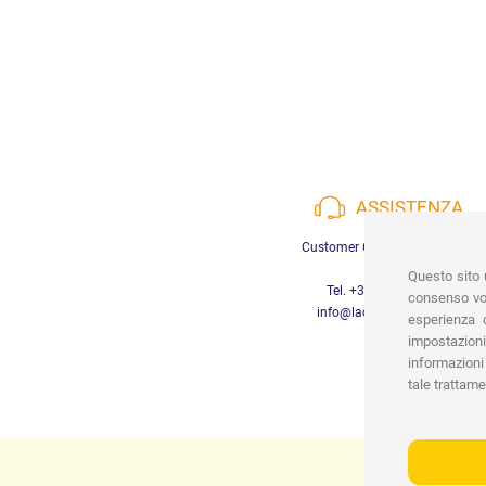
ASSISTENZA
Customer Care a disposizione
Questo sito u
Tel. +39 3452280233
consenso vor
info@lachiocciolababy.it
esperienza d
impostazioni
informazioni 
tale trattame