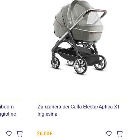
amboom
Zanzariera per Culla Electa/Aptica XT
A
giolino
Inglesina
S
26,00€
3