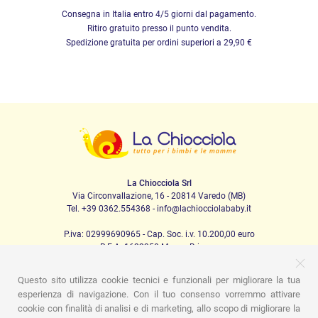
Consegna in Italia entro 4/5 giorni dal pagamento.
Ritiro gratuito presso il punto vendita.
Spedizione gratuita per ordini superiori a 29,90 €
La Chiocciola Srl
Via Circonvallazione, 16 - 20814 Varedo (MB)
Tel. +39 0362.554368 - info@lachiocciolababy.it
P.iva: 02999690965 - Cap. Soc. i.v. 10.200,00 euro
R.E.A. 1622350 Monza Brianza
Questo sito utilizza cookie tecnici e funzionali per migliorare la tua
esperienza di navigazione. Con il tuo consenso vorremmo attivare
PRODOTTI
cookie con finalità di analisi e di marketing, allo scopo di migliorare la