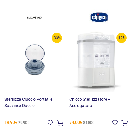
-33%
-12%
Sterilizza Ciuccio Portatile
Chicco Sterilizzatore +
Suavinex Duccio
Asciugatura
19,90€
74,00€
29,90€
84,00€