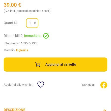
39,00
€
(IVA incl., spese di spedizione escl.)
Quantità
Disponibilità:
Immediata
Riferimento:
A095RV933
Marchio:
Inglesina
Aggiungi al carrello
Aggiungi alla wishlist
Condividi
DESCRIZIONE