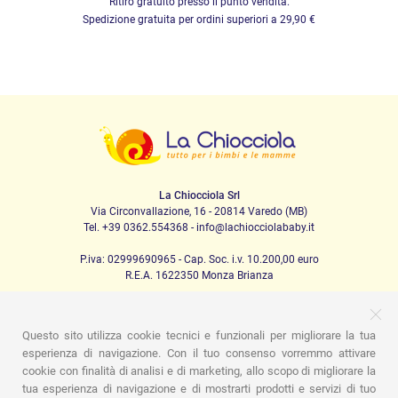
Ritiro gratuito presso il punto vendita.
Spedizione gratuita per ordini superiori a 29,90 €
La Chiocciola Srl
Via Circonvallazione, 16 - 20814 Varedo (MB)
Tel. +39 0362.554368 - info@lachiocciolababy.it
P.iva: 02999690965 - Cap. Soc. i.v. 10.200,00 euro
R.E.A. 1622350 Monza Brianza
Questo sito utilizza cookie tecnici e funzionali per migliorare la tua
PRODOTTI
esperienza di navigazione. Con il tuo consenso vorremmo attivare
cookie con finalità di analisi e di marketing, allo scopo di migliorare la
Passeggio
Seggiolini Auto
A casa
Pappa
Nanna
tua esperienza di navigazione e di mostrarti prodotti e servizi di tuo
Igiene
Mamma e bebè
Abbigliamento
Gioco
Gift card