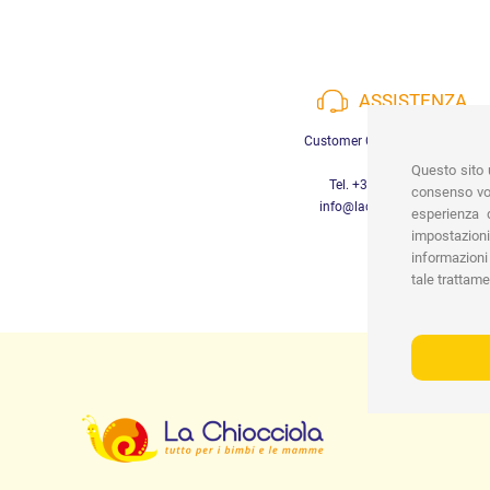
ASSISTENZA
Customer Care a disposizione
Questo sito u
Tel. +39 3452280233
consenso vor
info@lachiocciolababy.it
esperienza d
impostazioni
informazioni 
tale trattame