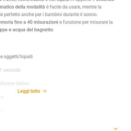
matico della modalità
è facile da usare, mentre la
e perfetto anche per i bambini durante il sonno.
moria fino a 40 misurazioni
e funzione per misurare la
appe e acqua del bagnetto
.
 e oggetti/liquidi
 1 secondo
allarme febbre
Leggi tutto
co
ni
 adulti