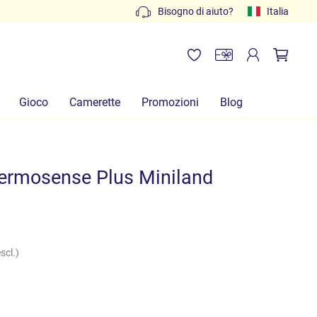
Preventivi gratuiti: scrivi a
Bisogno di aiuto?
info@lachiocciolababy.it
Italia
Gioco
Camerette
Promozioni
Blog
ermosense Plus Miniland
scl.)