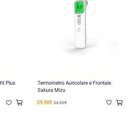
ht Plus
Termometro Auricolare e Frontale
T
Sakura Mizu
29,90€
3
34,90€