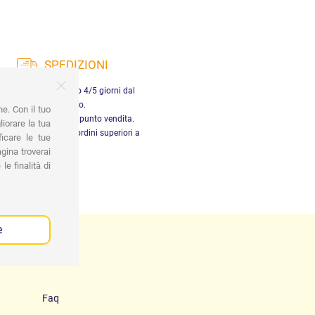
SPEDIZIONI
nsegna in Italia entro 4/5 giorni dal
pagamento.
ne. Con il tuo
tiro gratuito presso il punto vendita.
iorare la tua
dizione gratuita per ordini superiori a
ficare le tue
29,90 €
gina troverai
le finalità di
e
Faq