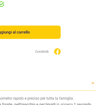
giungi al carrello
Condividi
metro rapido e preciso per tutta la famiglia.
a fronte, nell’orecchio e nei liquidi
in appena
1 secondo
.