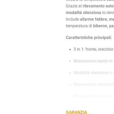
Grazie al
rilevamento auto
modalità silenziosa
lo rend
Include
allarme febbre
,
me
temperatura di
biberon, p
Caratteristiche principali:
3 in 1: fronte, orecchio
Misurazione rapida in
Modalità silenziosa + 
Rilevamento automati
Memoria 40 misurazio
Per neonati, bambini e
GARANZIA