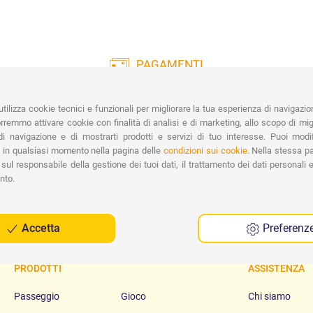
PAGAMENTI
Vasta gamma di pagamenti:
Co
Carte di Credito, Bonifico, PayPal e
tilizza cookie tecnici e funzionali per migliorare la tua esperienza di navigazio
Contrassegno.
Ri
remmo attivare cookie con finalità di analisi e di marketing, allo scopo di migl
Spe
i navigazione e di mostrarti prodotti e servizi di tuo interesse. Puoi modi
 in qualsiasi momento nella pagina delle
condizioni sui cookie.
Nella stessa pa
sul responsabile della gestione dei tuoi dati, il trattamento dei dati personali e 
nto.
Accetta
Preferenz
PRODOTTI
ASSISTENZA
Passeggio
Gioco
Chi siamo