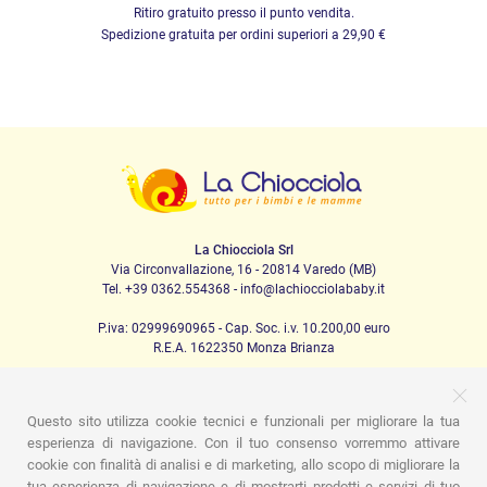
Ritiro gratuito presso il punto vendita.
Spedizione gratuita per ordini superiori a 29,90 €
La Chiocciola Srl
Via Circonvallazione, 16 - 20814 Varedo (MB)
Tel. +39 0362.554368 - info@lachiocciolababy.it
P.iva: 02999690965 - Cap. Soc. i.v. 10.200,00 euro
R.E.A. 1622350 Monza Brianza
Questo sito utilizza cookie tecnici e funzionali per migliorare la tua
PRODOTTI
esperienza di navigazione. Con il tuo consenso vorremmo attivare
cookie con finalità di analisi e di marketing, allo scopo di migliorare la
Passeggio
Seggiolini Auto
A casa
Pappa
Nanna
Igiene
Mamma e bebè
Abbigliamento
Gioco
Gift card
tua esperienza di navigazione e di mostrarti prodotti e servizi di tuo