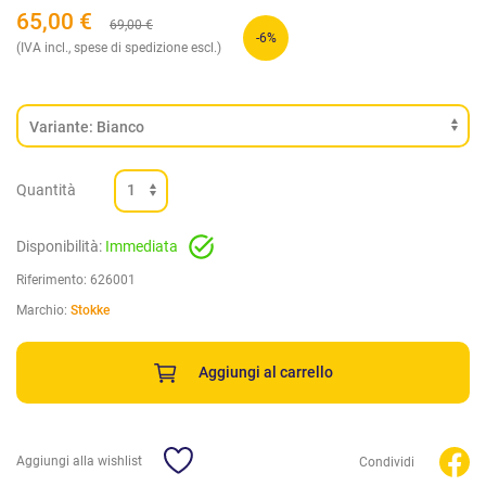
65,00
€
69,00
€
-6%
(IVA incl., spese di spedizione escl.)
Quantità
Disponibilità:
Immediata
Riferimento:
626001
Marchio:
Stokke
Aggiungi al carrello
Aggiungi alla wishlist
Condividi