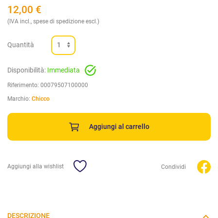
12,00
€
(IVA incl., spese di spedizione escl.)
Quantità
Disponibilità:
Immediata
Riferimento:
00079507100000
Marchio:
Chicco
Aggiungi al carrello
Aggiungi alla wishlist
Condividi
DESCRIZIONE