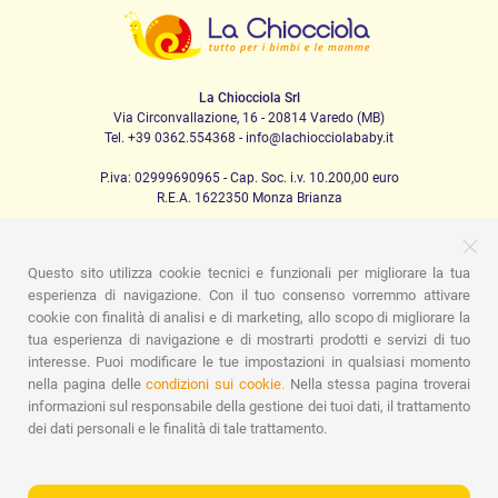
La Chiocciola Srl
Via Circonvallazione, 16 - 20814 Varedo (MB)
Tel. +39 0362.554368 - info@lachiocciolababy.it
P.iva: 02999690965 - Cap. Soc. i.v. 10.200,00 euro
R.E.A. 1622350 Monza Brianza
Questo sito utilizza cookie tecnici e funzionali per migliorare la tua
PRODOTTI
esperienza di navigazione. Con il tuo consenso vorremmo attivare
cookie con finalità di analisi e di marketing, allo scopo di migliorare la
Passeggio
Seggiolini Auto
A casa
Pappa
Nanna
Igiene
Mamma e bebè
Abbigliamento
Gioco
Gift card
tua esperienza di navigazione e di mostrarti prodotti e servizi di tuo
Kit baby set
Idee regalo
Camerette
Promozioni
interesse. Puoi modificare le tue impostazioni in qualsiasi momento
Promozioni
Marchi
nella pagina delle
condizioni sui cookie.
Nella stessa pagina troverai
informazioni sul responsabile della gestione dei tuoi dati, il trattamento
ASSISTENZA
dei dati personali e le finalità di tale trattamento.
Chi siamo
Contatti
Lista nascita
Blog
Assistenza
Spedizioni
Pagamenti
Faq
Guida all'Acquisto
Condizioni di Vendita
Gestione dei resi
Privacy Policy