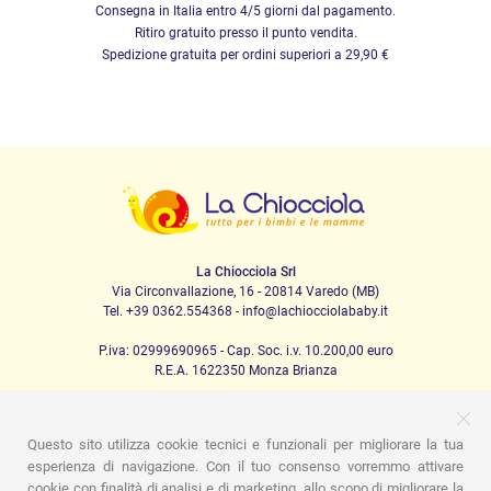
Consegna in Italia entro 4/5 giorni dal pagamento.
Ritiro gratuito presso il punto vendita.
Spedizione gratuita per ordini superiori a 29,90 €
La Chiocciola Srl
Via Circonvallazione, 16 - 20814 Varedo (MB)
Tel. +39 0362.554368 - info@lachiocciolababy.it
P.iva: 02999690965 - Cap. Soc. i.v. 10.200,00 euro
R.E.A. 1622350 Monza Brianza
Questo sito utilizza cookie tecnici e funzionali per migliorare la tua
PRODOTTI
esperienza di navigazione. Con il tuo consenso vorremmo attivare
cookie con finalità di analisi e di marketing, allo scopo di migliorare la
Passeggio
Seggiolini Auto
A casa
Pappa
Nanna