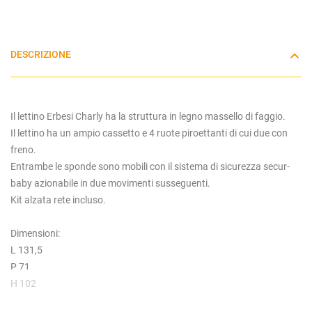
DESCRIZIONE
Il lettino Erbesi Charly ha la struttura in legno massello di faggio.
Il lettino ha un ampio cassetto e 4 ruote piroettanti di cui due con
freno.
Entrambe le sponde sono mobili con il sistema di sicurezza secur-
baby azionabile in due movimenti susseguenti.
Kit alzata rete incluso.
Dimensioni:
L 131,5
P 71
H 102