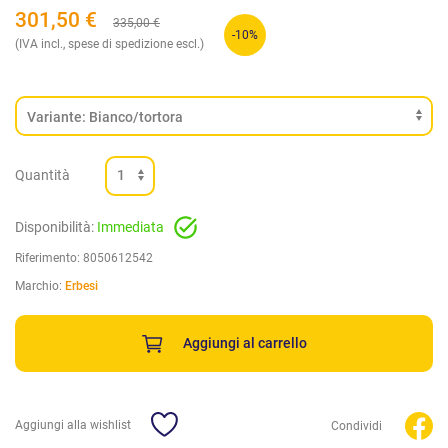
301,50
€
335,00
€
-10%
(IVA incl., spese di spedizione escl.)
Quantità
Disponibilità:
Immediata
Riferimento:
8050612542
Marchio:
Erbesi
Aggiungi al carrello
Aggiungi alla wishlist
Condividi