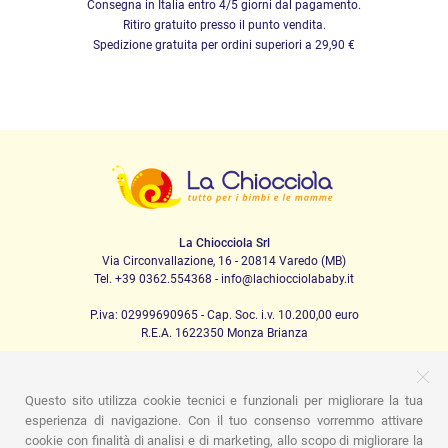
Consegna in Italia entro 4/5 giorni dal pagamento.
Ritiro gratuito presso il punto vendita.
Spedizione gratuita per ordini superiori a 29,90 €
La Chiocciola Srl
Via Circonvallazione, 16 - 20814 Varedo (MB)
Tel. +39 0362.554368 - info@lachiocciolababy.it
P.iva: 02999690965 - Cap. Soc. i.v. 10.200,00 euro
R.E.A. 1622350 Monza Brianza
Questo sito utilizza cookie tecnici e funzionali per migliorare la tua
PRODOTTI
esperienza di navigazione. Con il tuo consenso vorremmo attivare
cookie con finalità di analisi e di marketing, allo scopo di migliorare la
Passeggio
Seggiolini Auto
A casa
Pappa
Nanna